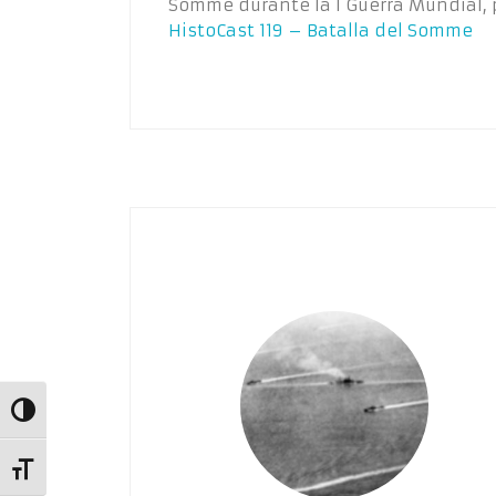
Somme durante la I Guerra Mundial,
HistoCast 119 – Batalla del Somme
Alternar alto contraste
Alternar tamaño de letra