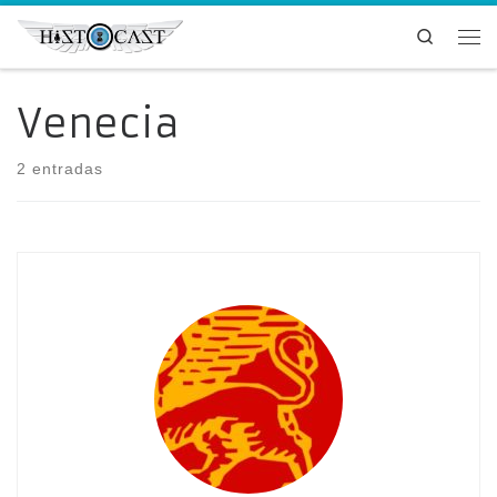
Saltar al contenido
Search
Me
Venecia
2 entradas