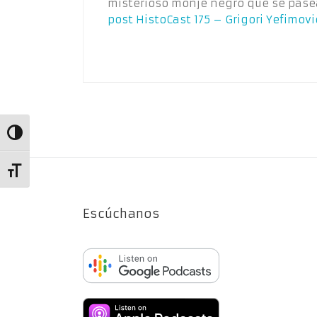
misterioso monje negro que se pase
post
HistoCast 175 – Grigori Yefimov
Alternar alto contraste
Alternar tamaño de letra
Escúchanos