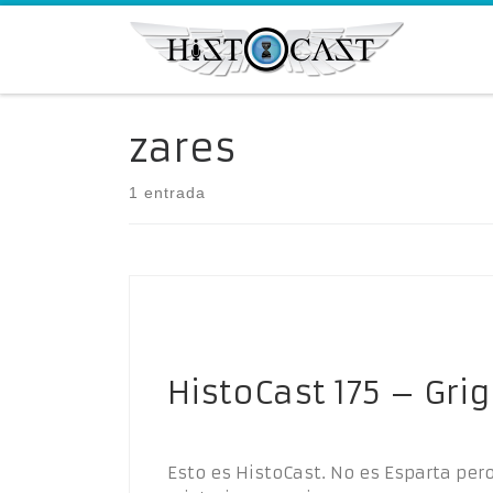
Saltar al contenido
zares
1 entrada
HistoCast 175 – Gri
Esto es HistoCast. No es Esparta pero