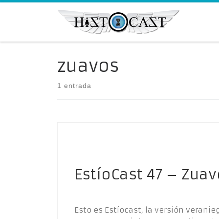
Saltar al contenido
zuavos
1 entrada
EstíoCast 47 – Zua
Esto es Estíocast, la versión veranie