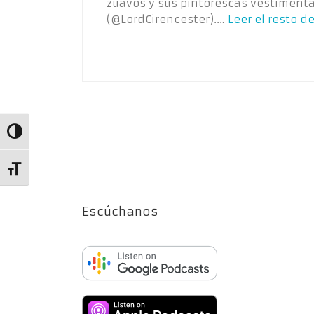
zuavos y sus pintorescas vestimentas
(@LordCirencester).…
Leer el resto de
Alternar alto contraste
Alternar tamaño de letra
Escúchanos