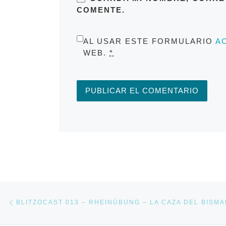
COMENTE.
AL USAR ESTE FORMULARIO
A
WEB.
*
Navegación de entradas
Entrada anterior
BLITZOCAST 013 – RHEINÜBUNG – LA CAZA DEL BISM