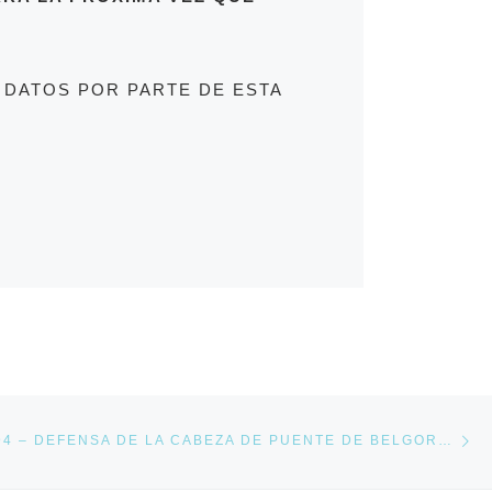
 DATOS POR PARTE DE ESTA
En
NTRADAS
HISTOCAST 94 – DEFENSA DE LA CABEZA DE PUENTE DE BELGOROD, 1943