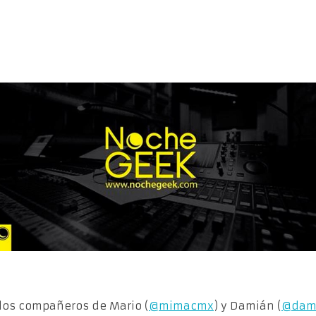
los compañeros de Mario (
@mimacmx
) y Damián (
@dami