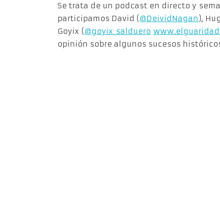
Se trata de un podcast en directo y sema
participamos David (
@DeividNagan
), Hu
Goyix (
@goyix_salduero
www.elguaridad
opinión sobre algunos sucesos históricos