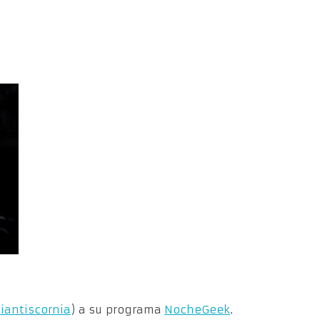
antiscornia
) a su programa
NocheGeek
.