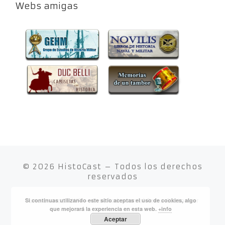
Webs amigas
© 2026
HistoCast
– Todos los derechos
reservados
Si continuas utilizando este sitio aceptas el uso de cookies, algo
Funciona con
WP
– Diseñado con el
Tema Customizr
que mejorará la experiencia en esta web.
+info
Aceptar