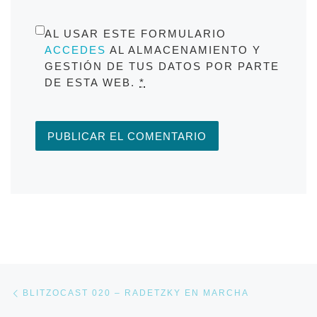
AL USAR ESTE FORMULARIO
ACCEDES
AL ALMACENAMIENTO Y
GESTIÓN DE TUS DATOS POR PARTE
DE ESTA WEB.
*
Navegación de entradas
Entrada anterior
BLITZOCAST 020 – RADETZKY EN MARCHA