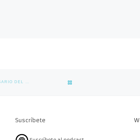
VOLVER A LA LISTA DE E
ESTÍOCAST 13 – RALPH SEMMES, EL CABALLERO CORSARIO DEL SUR
Suscríbete
W
Suscríbete al podcast