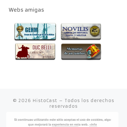
Webs amigas
© 2026
HistoCast
– Todos los derechos
reservados
Si continuas utilizando este sitio aceptas el uso de cookies, algo
Funciona con
WP
– Diseñado con el
Tema Customizr
que mejorará la experiencia en esta web.
+info