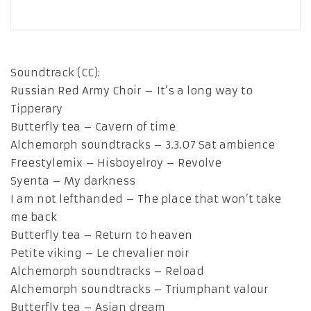
Soundtrack (CC):
Russian Red Army Choir – It’s a long way to
Tipperary
Butterfly tea – Cavern of time
Alchemorph soundtracks – 3.3.07 Sat ambience
Freestylemix – Hisboyelroy – Revolve
Syenta – My darkness
I am not lefthanded – The place that won’t take
me back
Butterfly tea – Return to heaven
Petite viking – Le chevalier noir
Alchemorph soundtracks – Reload
Alchemorph soundtracks – Triumphant valour
Butterfly tea – Asian dream