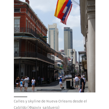
Calles y skyline de Nueva Orleans desde el
Cabildo (©goyix_salduero)