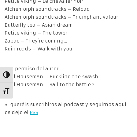
Petite viking – Le chevalier noir
Alchemorph soundtracks – Reload
Alchemorph soundtracks – Triumphant valour
Butterfly tea – Asian dream
Petite viking – The tower
Zapac – They’re coming…
Ruin roads – Walk with you
Con permiso del autor:
Alternar alto contraste
Paul Houseman – Buckling the swash
Paul Houseman – Sail to the battle 2
Alternar tamaño de letra
Si queréis suscribiros al podcast y seguirnos aquí
os dejo el
RSS