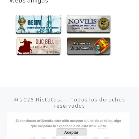
Webs amigas
© 2026
HistoCast
– Todos los derechos
reservados
Si continuas utilizando este sitio aceptas el uso de cookies, algo
Funciona con
WP
– Diseñado con el
Tema Customizr
que mejorará la experiencia en esta web.
+info
Aceptar