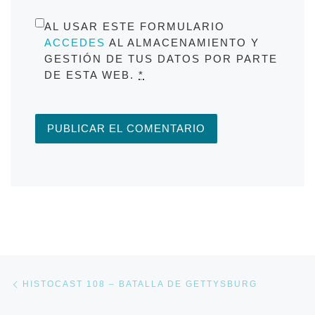
AL USAR ESTE FORMULARIO
ACCEDES
AL ALMACENAMIENTO Y
GESTIÓN DE TUS DATOS POR PARTE
DE ESTA WEB.
*
Navegación de entradas
Entrada anterior
HISTOCAST 108 – BATALLA DE GETTYSBURG