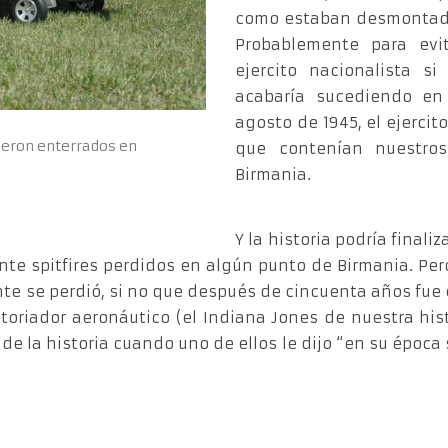
como estaban desmontado
Probablemente para ev
ejercito nacionalista s
acabaría sucediendo e
agosto de 1945, el ejerci
ueron enterrados en
que contenían nuestros
Birmania.
Y la historia podría final
nte spitfires perdidos en algún punto de Birmania. Per
te se perdió, si no que después de cincuenta años fue 
oriador aeronáutico (el Indiana Jones de nuestra his
e la historia cuando uno de ellos le dijo “en su época