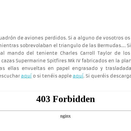
uadrón de aviones perdidos. Si a alguno de vosotros os 
mientras sobrevolaban el triangulo de las Bermudas…. S
l mando del teniente Charles Carroll Taylor de los 
azas Supermarine Spitfires Mk IV fabricados en la plan
das ellas envueltas en papel engrasado y trasladad
 escuchar
aquí
o si tenéis apple
aquí
. Si queréis descar