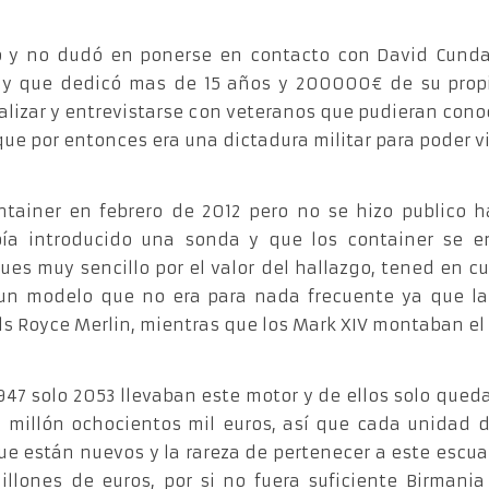
o y no dudó en ponerse en contacto con David Cundal
 y que dedicó mas de 15 años y 200000€ de su propio
calizar y entrevistarse con veteranos que pudieran cono
e por entonces era una dictadura militar para poder via
ntainer en febrero de 2012 pero no se hizo publico 
ía introducido una sonda y que los container se e
es muy sencillo por el valor del hallazgo, tened en cu
un modelo que no era para nada frecuente ya que la
s Royce Merlin, mientras que los Mark XIV montaban el 
1947 solo 2053 llevaban este motor y de ellos solo que
 millón ochocientos mil euros, así que cada unidad 
ue están nuevos y la rareza de pertenecer a este escu
lones de euros, por si no fuera suficiente Birmania