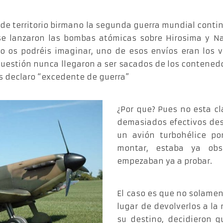
 de territorio birmano la segunda guerra mundial contin
e lanzaron las bombas atómicas sobre Hirosima y Naga
o os podréis imaginar, uno de esos envíos eran los v
en cuestión nunca llegaron a ser sacados de los conten
los declaro “excedente de guerra”
¿Por que? Pues no esta c
demasiados efectivos de
un avión turbohélice po
montar, estaba ya obs
empezaban ya a probar.
El caso es que no solamen
lugar de devolverlos a la
su destino, decidieron qu