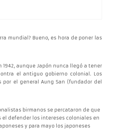
rra mundial? Bueno, es hora de poner las
n 1942, aunque Japón nunca llegó a tener
ontra el antiguo gobierno colonial. Los
s por el general Aung San (fundador del
ionalistas birmanos se percataron de que
s el defender los intereses coloniales en
s japoneses y para mayo los japoneses