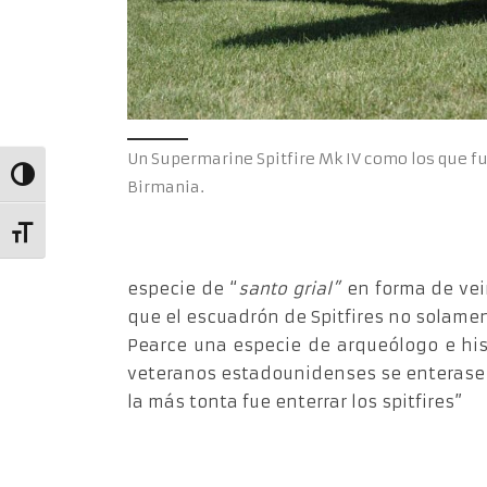
Un Supermarine Spitfire Mk IV como los que f
Alternar alto contraste
Birmania.
Alternar tamaño de letra
especie de “
santo grial”
en forma de vei
que el escuadrón de Spitfires no solamen
Pearce una especie de arqueólogo e hist
veteranos estadounidenses se enterase d
la más tonta fue enterrar los spitfires”