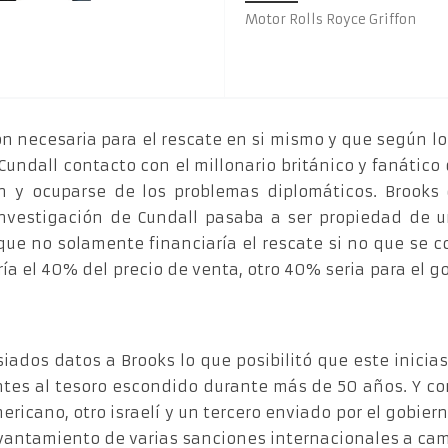
Motor Rolls Royce Griffon
ión necesaria para el rescate en si mismo y que según lo
undall contacto con el millonario británico y fanático
ón y ocuparse de los problemas diplomáticos. Brooks
investigación de Cundall pasaba a ser propiedad de 
que no solamente financiaría el rescate si no que se c
ría el 40% del precio de venta, otro 40% seria para el g
siados datos a Brooks lo que posibilitó que este inicia
antes al tesoro escondido durante más de 50 años. Y co
ricano, otro israelí y un tercero enviado por el gobier
antamiento de varias sanciones internacionales a cambi