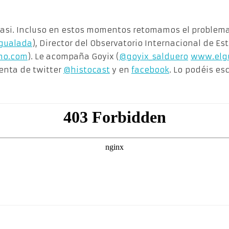
o casi. Incluso en estos momentos retomamos el problem
igualada
), Director del Observatorio Internacional de Es
smo.com
). Le acompaña Goyix (
@goyix_salduero
www.elg
enta de twitter
@histocast
y en
facebook
. Lo podéis e