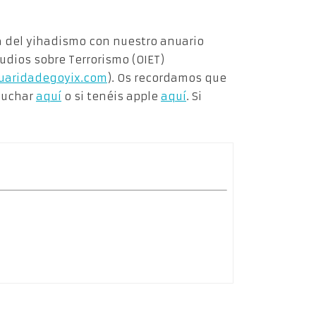
a del yihadismo con nuestro anuario
tudios sobre Terrorismo (OIET)
uaridadegoyix.com
). Os recordamos que
scuchar
aquí
o si tenéis apple
aquí
. Si