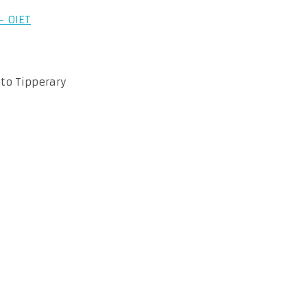
– OIET
 to Tipperary