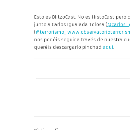
Esto es BlitzoCast. No es HistoCast per
junto a Carlos Igualada Tolosa (
@carlos_
(
@terrorismo_
www.
observatorioterrori
nos podéis seguir a través de nuestra cu
queréis descargarlo pinchad
aquí
.