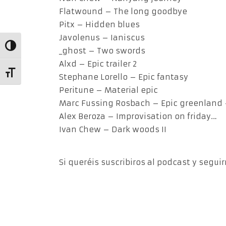
Flatwound – The long goodbye
Pitx – Hidden blues
Javolenus – Ianiscus
Alternar alto contraste
_ghost – Two swords
Alxd – Epic trailer 2
Alternar tamaño de letra
Stephane Lorello – Epic fantasy
Peritune – Material epic
Marc Fussing Rosbach – Epic greenland
Alex Beroza – Improvisation on friday…
Ivan Chew – Dark woods II
Si queréis suscribiros al podcast y segui