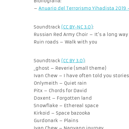
Bibliografía:
–
Anuario del Terrorismo Yihadista 2019 
Soundtrack
(CC BY-NC 3.0)
:
Russian Red Army Choir – It’s a long way
Ruin roads – Walk with you
Soundtrack
(CC BY 3.0)
:
_ghost – Reverie (small theme)
Ivan Chew – I have often told you stories
Onlymeith – Quiet rain
Pitx – Chords for David
Doxent – Forgotten land
Snowflake – Ethereal space
Kirkoid – Space bazooka
Gurdonark – Plains
Ivan Chew – Nanyang journey