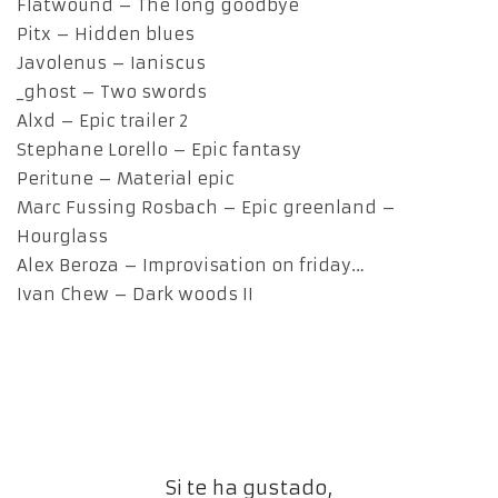
Flatwound – The long goodbye
Pitx – Hidden blues
Javolenus – Ianiscus
_ghost – Two swords
Alxd – Epic trailer 2
Stephane Lorello – Epic fantasy
Peritune – Material epic
Marc Fussing Rosbach – Epic greenland –
Hourglass
Alex Beroza – Improvisation on friday…
Ivan Chew – Dark woods II
Si te ha gustado,