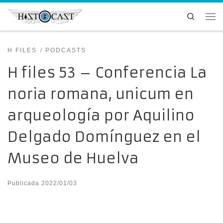
Saltar al contenido
Search
Me
H FILES
PODCASTS
H files 53 – Conferencia La
noria romana, unicum en
arqueología por Aquilino
Delgado Domínguez en el
Museo de Huelva
Publicada
2022/01/03