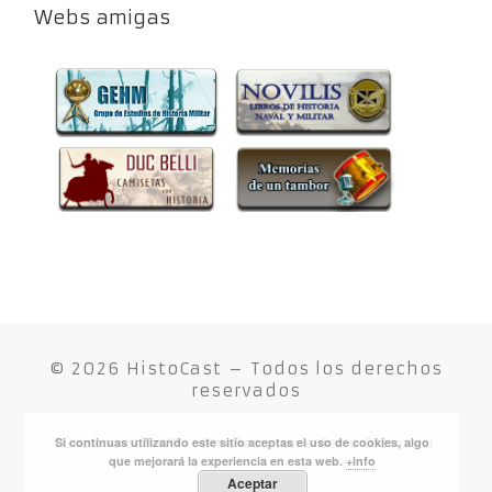
Webs amigas
© 2026
HistoCast
– Todos los derechos
reservados
Si continuas utilizando este sitio aceptas el uso de cookies, algo
Funciona con
WP
– Diseñado con el
Tema Customizr
que mejorará la experiencia en esta web.
+info
Aceptar