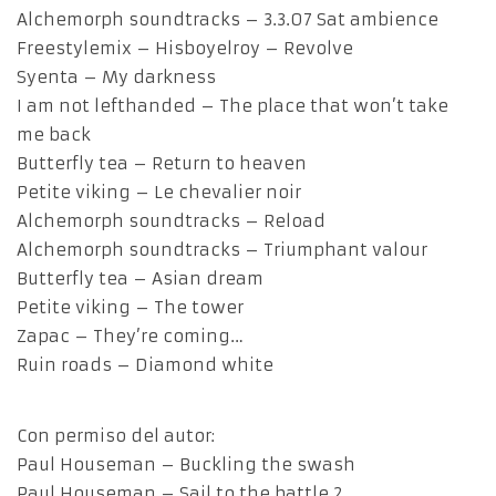
Alchemorph soundtracks – 3.3.07 Sat ambience
Freestylemix – Hisboyelroy – Revolve
Syenta – My darkness
I am not lefthanded – The place that won’t take
me back
Butterfly tea – Return to heaven
Petite viking – Le chevalier noir
Alchemorph soundtracks – Reload
Alchemorph soundtracks – Triumphant valour
Butterfly tea – Asian dream
Petite viking – The tower
Zapac – They’re coming…
Ruin roads – Diamond white
Con permiso del autor:
Paul Houseman – Buckling the swash
Paul Houseman – Sail to the battle 2