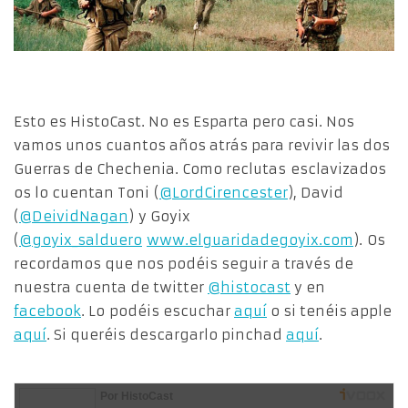
Esto es HistoCast. No es Esparta pero casi. Nos
vamos unos cuantos años atrás para revivir las dos
Guerras de Chechenia. Como reclutas esclavizados
os lo cuentan Toni (
@LordCirencester
), David
(
@DeividNagan
) y Goyix
(
@goyix_salduero
www.elguaridadegoyix.com
). Os
recordamos que nos podéis seguir a través de
nuestra cuenta de twitter
@histocast
y en
facebook
. Lo podéis escuchar
aquí
o si tenéis apple
aquí
. Si queréis descargarlo pinchad
aquí
.