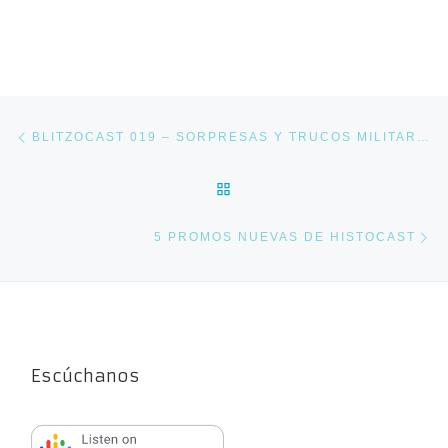
Navegación de entradas
Entrada anterior
BLITZOCAST 019 – SORPRESAS Y TRUCOS MILITARES
VOLVER A LA LISTA DE E
En
5 PROMOS NUEVAS DE HISTOCAST
Escúchanos