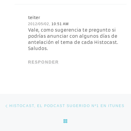
teiter
2012/05/02,
10:51 AM
Vale, como sugerencia te pregunto si
podrías anunciar con algunos días de
antelación el tema de cada Histocast.
Saludos.
RESPONDER
Navegación de entradas
Entrada anterior
HISTOCAST, EL PODCAST SUGERIDO Nº1 EN ITUNES
VOLVER A LA LISTA DE E
En