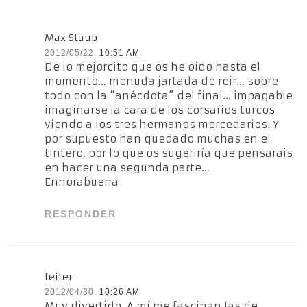
Max Staub
2012/05/22,
10:51 AM
De lo mejorcito que os he oido hasta el
momento… menuda jartada de reir… sobre
todo con la “anécdota” del final… impagable
imaginarse la cara de los corsarios turcos
viendo a los tres hermanos mercedarios. Y
por supuesto han quedado muchas en el
tintero, por lo que os sugeriría que pensarais
en hacer una segunda parte…
Enhorabuena
RESPONDER
teiter
2012/04/30,
10:26 AM
Muy divertido. A mí me fascinan las de