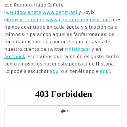
eso Rodrigo, Hugo Cañete
(
@HugoACanete
www.gehm.es
) y Goyix
(
@goyix_salduero
www.elguaridadegoyix.com
) nos
hemos adentrado en cada época y situación para
reirnos sin parar con aquellas fanfarronadas. Os
recordamos que nos podéis seguir a traves de
nuestra cuenta de twitter
@histocast
y en
facebook
. Esperamos que también os guste, tanto
como a nosotros hacer este podcast de Historia.
Lo podéis escuchar
aquí
o si tenéis apple
aquí
: