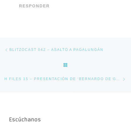
RESPONDER
Navegación de entradas
Entrada anterior
BLITZOCAST 042 – ASALTO A PAGALUNGÁN
VOLVER A LA LISTA DE E
En
H FILES 15 – PRESENTACIÓN DE ‘BERNARDO DE GÁLVEZ. HÉROE RECUPERADO’ EN EL INSTITUTO CERVANTES POR MANUEL OLMEDO CHECA
Escúchanos