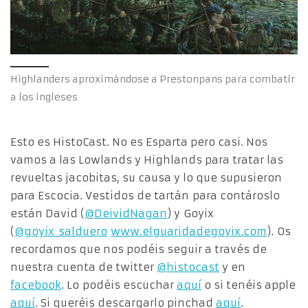
Highlanders aproximándose a Prestonpans para combatir
a los ingleses
Esto es HistoCast. No es Esparta pero casi. Nos
vamos a las Lowlands y Highlands para tratar las
revueltas jacobitas, su causa y lo que supusieron
para Escocia. Vestidos de tartán para contároslo
están David (
@DeividNagan
) y Goyix
(
@goyix_salduero
www.elguaridadegoyix.com
). Os
recordamos que nos podéis seguir a través de
nuestra cuenta de twitter
@histocast
y en
facebook
. Lo podéis escuchar
aquí
o si tenéis apple
aquí
. Si queréis descargarlo pinchad
aquí
.