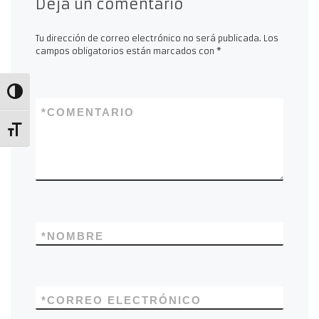
Deja un comentario
Tu dirección de correo electrónico no será publicada.
Los
campos obligatorios están marcados con
*
Alternar alto contraste
*
COMENTARIO
Alternar tamaño de letra
*
NOMBRE
*
CORREO ELECTRÓNICO