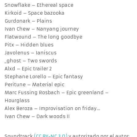
Snowflake – Ethereal space
Kirkoid – Space bazooka
Gurdonark – Plains
Ivan Chew – Nanyang journey
Flatwound – The long goodbye
Pitx – Hidden blues
Javolenus – Ianiscus
_ghost – Two swords
Alxd – Epic trailer 2
Stephane Lorello – Epic fantasy
Peritune – Material epic
Marc Fussing Rosbach – Epic greenland –
Hourglass
Alex Beroza – Improvisation on friday…
Ivan Chew – Dark woods II
Soundtrack
(CC BY-NC 3.0)
y autorizado por el autor: