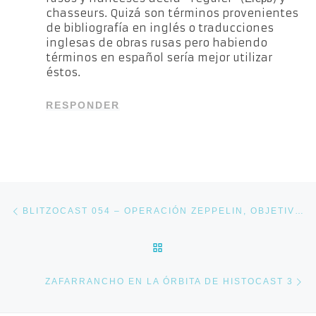
chasseurs. Quizá son términos provenientes
de bibliografía en inglés o traducciones
inglesas de obras rusas pero habiendo
términos en español sería mejor utilizar
éstos.
RESPONDER
Navegación de entradas
Entrada anterior
BLITZOCAST 054 – OPERACIÓN ZEPPELIN, OBJETIVO MATAR A STALIN
VOLVER A LA LISTA DE E
En
ZAFARRANCHO EN LA ÓRBITA DE HISTOCAST 3