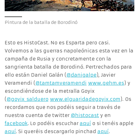
Pintura de la batalla de Borodinó
Esto es HistoCast. No es Esparta pero casi.
Volvemos a las guerras napoleónicas esta vez en la
campaña de Rusia y concretamente con la
sangrienta batalla de Borodinó. Pertrechados para
ello están Daniel Galán (
@danigalpe
), Javier
Veramendi (
@tamtamveramendi
www.gehm.es
) y
escondiéndose de la metralla Goyix
(
@goyix_salduero
www.elguaridadegoyix.com
). Os
recordamos que nos podéis seguir a través de
nuestra cuenta de twitter
@histocast
y en
facebook
. Lo podéis escuchar
aquí
o si tenéis apple
aquí
. Si queréis descargarlo pinchad
aquí
.