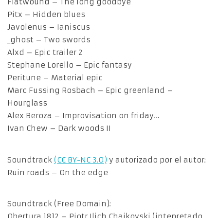
Flatwound – The long goodbye
Pitx – Hidden blues
Javolenus – Ianiscus
_ghost – Two swords
Alxd – Epic trailer 2
Stephane Lorello – Epic fantasy
Peritune – Material epic
Marc Fussing Rosbach – Epic greenland –
Hourglass
Alex Beroza – Improvisation on friday…
Ivan Chew – Dark woods II
Soundtrack
(CC BY-NC 3.0)
y autorizado por el autor:
Ruin roads – On the edge
Soundtrack (Free Domain):
Obertura 1812 – Piotr Ilich Chaikovski (intepretado