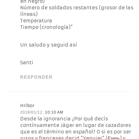
en negro)
Número de soldados restantes (grosor de las
líneas)
Temperatura
Tiempo (cronología)”
Un saludo y seguid así
Santi
RESPONDER
Hribor
2018/01/12,
10:10 AM
Desde la ignorancia ¿Por qué decís
contínuamente Jäger en lugar de cazadores
que es el término en español? O si es por ser
rusos y franceses decid “Yeguier” (Егерь) y