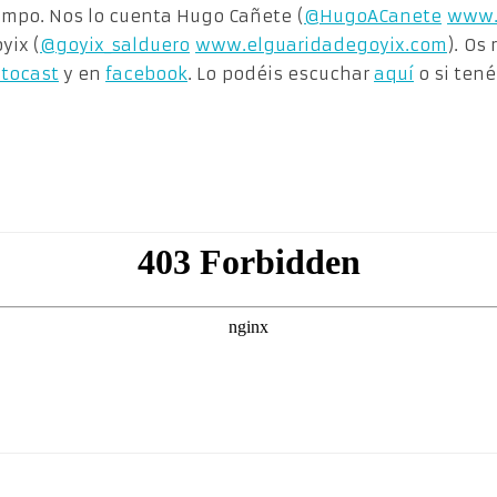
empo. Nos lo cuenta Hugo Cañete (
@HugoACanete
www.
oyix (
@goyix_salduero
www.elguaridadegoyix.com
). Os
tocast
y en
facebook
. Lo podéis escuchar
aquí
o si tené