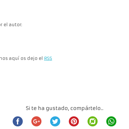
 el autor:
rnos aquí os dejo el
RSS
Si te ha gustado, compártelo...