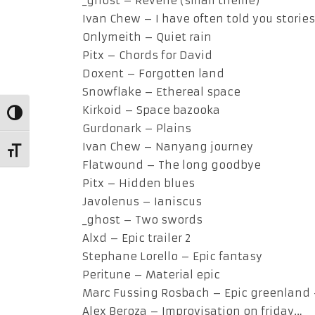
_ghost – Reverie (small theme)
Ivan Chew – I have often told you stories
Onlymeith – Quiet rain
Pitx – Chords for David
Doxent – Forgotten land
Snowflake – Ethereal space
Kirkoid – Space bazooka
Alternar alto contraste
Gurdonark – Plains
Ivan Chew – Nanyang journey
Alternar tamaño de letra
Flatwound – The long goodbye
Pitx – Hidden blues
Javolenus – Ianiscus
_ghost – Two swords
Alxd – Epic trailer 2
Stephane Lorello – Epic fantasy
Peritune – Material epic
Marc Fussing Rosbach – Epic greenland
Alex Beroza – Improvisation on friday…