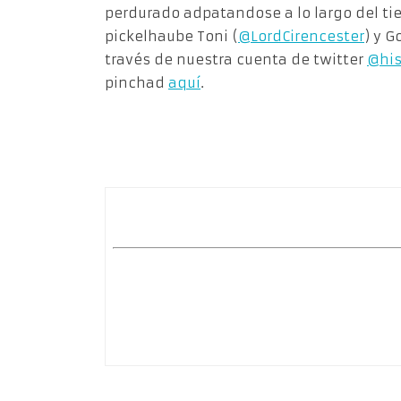
perdurado adpatandose a lo largo del ti
pickelhaube Toni (
@LordCirencester
) y G
través de nuestra cuenta de twitter
@his
pinchad
aquí
.