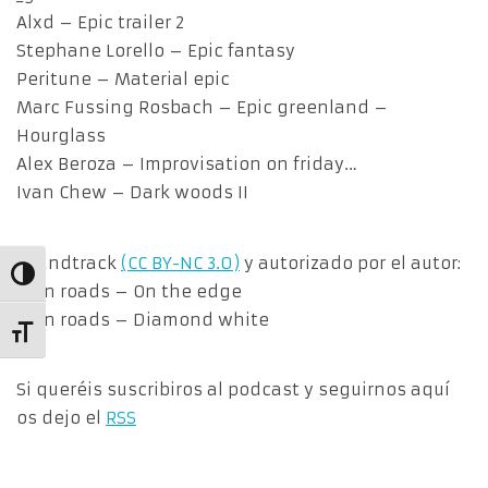
Alxd – Epic trailer 2
Stephane Lorello – Epic fantasy
Peritune – Material epic
Marc Fussing Rosbach – Epic greenland –
Hourglass
Alex Beroza – Improvisation on friday…
Ivan Chew – Dark woods II
Soundtrack
(CC BY-NC 3.0)
y autorizado por el autor:
Alternar alto contraste
Ruin roads – On the edge
Ruin roads – Diamond white
Alternar tamaño de letra
Si queréis suscribiros al podcast y seguirnos aquí
os dejo el
RSS