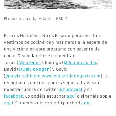
El crucero auxiliar Atlantis (HSK-2)
Esto es HistoCast. No es Esparta pero casi. Nos
vestimos de cocineros y marineros a la espera de
una víctima en este programa con patente de
corso. Disimulando se encuentran
Jesús (
@vuckaner
), Rodrigo (
@Rodericus_Rex
),
David (
@DeividNagan
) y Goyix
(
@goyix_salduero
www.elguaridadegoyix.com
). Os
recordamos que nos podéis seguir a través de
nuestra cuenta de twitter
@histocast
y en
facebook
. Lo podéis escuchar
aquí
o si tenéis apple
aquí
. Si queréis descargarlo pinchad
aquí
.