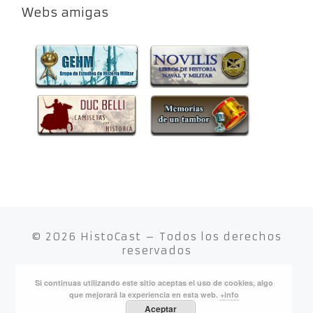
Webs amigas
© 2026
HistoCast
– Todos los derechos
reservados
Si continuas utilizando este sitio aceptas el uso de cookies, algo
Funciona con
WP
– Diseñado con el
Tema Customizr
que mejorará la experiencia en esta web.
+info
Aceptar