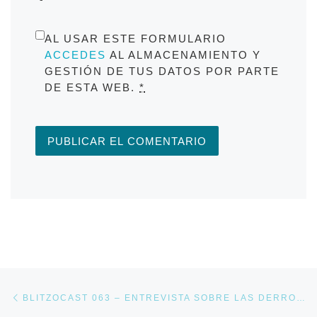
AL USAR ESTE FORMULARIO
ACCEDES
AL ALMACENAMIENTO Y
GESTIÓN DE TUS DATOS POR PARTE
DE ESTA WEB.
*
Navegación de entradas
Entrada anterior
BLITZOCAST 063 – ENTREVISTA SOBRE LAS DERROTAS INGLESAS EN EL RÍO DE LA PLATA