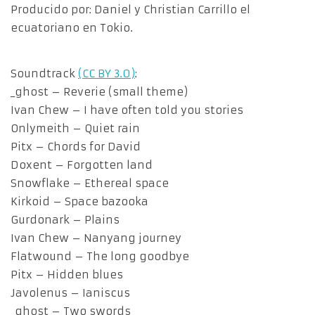
Producido por: Daniel y Christian Carrillo el
ecuatoriano en Tokio.
Soundtrack
(CC BY 3.0)
:
_ghost – Reverie (small theme)
Ivan Chew – I have often told you stories
Onlymeith – Quiet rain
Pitx – Chords for David
Doxent – Forgotten land
Snowflake – Ethereal space
Kirkoid – Space bazooka
Gurdonark – Plains
Ivan Chew – Nanyang journey
Flatwound – The long goodbye
Pitx – Hidden blues
Javolenus – Ianiscus
_ghost – Two swords