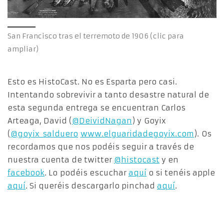
San Francisco tras el terremoto de 1906 (clic para
ampliar)
Esto es HistoCast. No es Esparta pero casi.
Intentando sobrevivir a tanto desastre natural de
esta segunda entrega se encuentran Carlos
Arteaga, David (
@DeividNagan
) y Goyix
(
@goyix_salduero
www.elguaridadegoyix.com
). Os
recordamos que nos podéis seguir a través de
nuestra cuenta de twitter
@histocast
y en
facebook
. Lo podéis escuchar
aquí
o si tenéis apple
aquí
. Si queréis descargarlo pinchad
aquí
.