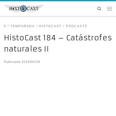
Saltar al contenido
Search
Me
8.ª TEMPORADA
HISTOCAST
PODCASTS
HistoCast 184 – Catástrofes
naturales II
Publicada
2019/04/29