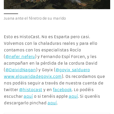
Juana ante el féretro de su marido
Esto es HistoCast. No es Esparta pero casi.
Volvemos con la chaladuras reales y para ello
contamos con los especialistas Rocío
(
@nefer_neferu
) y Fernando Espí Forcen, y les
acompañan en la pérdida de la cordura David
(
@DeividNagan
) y Goyix (
@goyix_salduero
www.elguaridadegoyix.com
). Os recordamos que
nos podéis seguir a través de nuestra cuenta de
twitter
@histocast
y en
facebook
. Lo podéis
escuchar
aquí
o si tenéis apple
aquí
. Si queréis
descargarlo pinchad
aquí
.