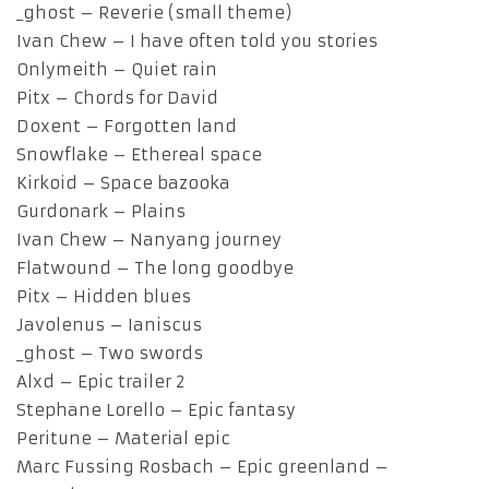
_ghost – Reverie (small theme)
Ivan Chew – I have often told you stories
Onlymeith – Quiet rain
Pitx – Chords for David
Doxent – Forgotten land
Snowflake – Ethereal space
Kirkoid – Space bazooka
Gurdonark – Plains
Ivan Chew – Nanyang journey
Flatwound – The long goodbye
Pitx – Hidden blues
Javolenus – Ianiscus
_ghost – Two swords
Alxd – Epic trailer 2
Stephane Lorello – Epic fantasy
Peritune – Material epic
Marc Fussing Rosbach – Epic greenland –