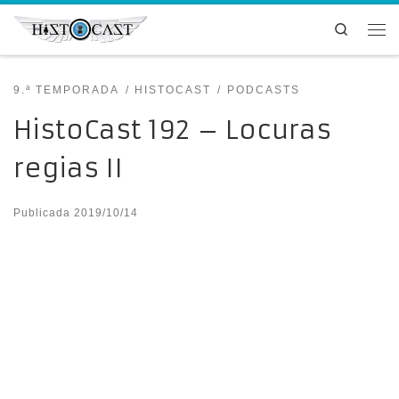
Saltar al contenido
Search
Me
9.ª TEMPORADA
HISTOCAST
PODCASTS
HistoCast 192 – Locuras
regias II
Publicada
2019/10/14