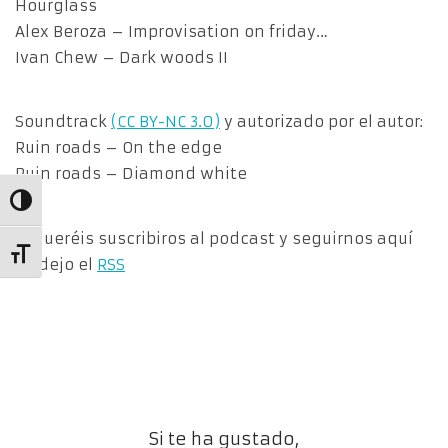
Hourglass
Alex Beroza – Improvisation on friday…
Ivan Chew – Dark woods II
Soundtrack
(CC BY-NC 3.0)
y autorizado por el autor:
Ruin roads – On the edge
Ruin roads – Diamond white
Alternar alto contraste
Si queréis suscribiros al podcast y seguirnos aquí
Alternar tamaño de letra
os dejo el
RSS
Si te ha gustado,