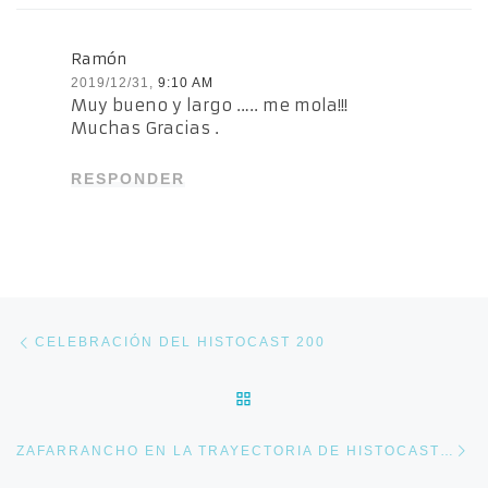
Ramón
2019/12/31,
9:10 AM
Muy bueno y largo ….. me mola!!!
Muchas Gracias .
RESPONDER
Navegación de entradas
Entrada anterior
CELEBRACIÓN DEL HISTOCAST 200
VOLVER A LA LISTA DE E
En
ZAFARRANCHO EN LA TRAYECTORIA DE HISTOCAST – PELÍCULAS DE SUBMARINOS