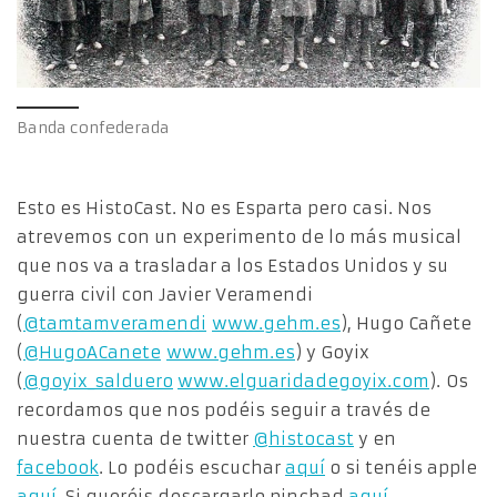
Banda confederada
Esto es HistoCast. No es Esparta pero casi. Nos
atrevemos con un experimento de lo más musical
que nos va a trasladar a los Estados Unidos y su
guerra civil con Javier Veramendi
(
@tamtamveramendi
www.gehm.es
), Hugo Cañete
(
@HugoACanete
www.gehm.es
) y Goyix
(
@goyix_salduero
www.elguaridadegoyix.com
). Os
recordamos que nos podéis seguir a través de
nuestra cuenta de twitter
@histocast
y en
facebook
. Lo podéis escuchar
aquí
o si tenéis apple
aquí
. Si queréis descargarlo pinchad
aquí
.