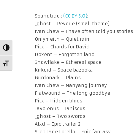
Soundtrack
(CC BY 3.0)
:
_ghost – Reverie (small theme)
Ivan Chew – I have often told you stories
Onlymeith – Quiet rain
Pitx – Chords for David
Alternar alto contraste
Doxent – Forgotten land
Snowflake – Ethereal space
Alternar tamaño de letra
Kirkoid – Space bazooka
Gurdonark – Plains
Ivan Chew – Nanyang journey
Flatwound – The long goodbye
Pitx – Hidden blues
Javolenus – Ianiscus
_ghost – Two swords
Alxd – Epic trailer 2
Stephane Lorello – Epic fantasy