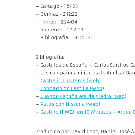
– Cartago ​- 1:57:23
– Gormaz ​- 2:12:22
– Himeji ​- 2:24:04
– Sigüenza ​- 2:52:03
– Bibliografía – 3:05:22
Bibliografía:
– Castillos de España – Carlos Sarthou C
– Las campañas militares de Amílcar Barc
–
Castra in Lusitania (web)
–
Condado de Castilla (web)
–
Cuando España era de piedra (web)
–
Rutas con Historia (web)
–
Castillo HIMEJI en 10 Minutos – Arqui. 
Producido por: David Cebe, Daniel, José Án