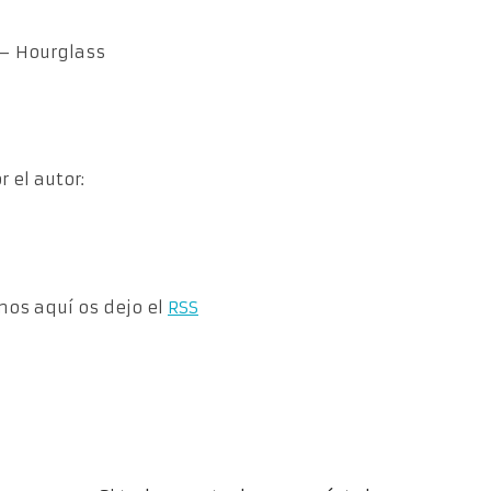
 – Hourglass
 el autor:
rnos aquí os dejo el
RSS