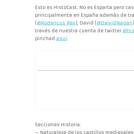
Esto es HistoCast. No es Esparta pero casi
principalmente en España además de tra
(
@Rodericus_Rex
), David (
@DeividNagan
través de nuestra cuenta de twitter
@his
pinchad
aquí
.
Secciones Historia:
– Naturaleza de los castillos medievales 