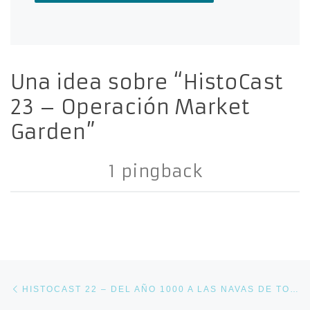
Una idea sobre “HistoCast
23 – Operación Market
Garden”
1 pingback
Navegación de entradas
Entrada anterior
HISTOCAST 22 – DEL AÑO 1000 A LAS NAVAS DE TOLOSA