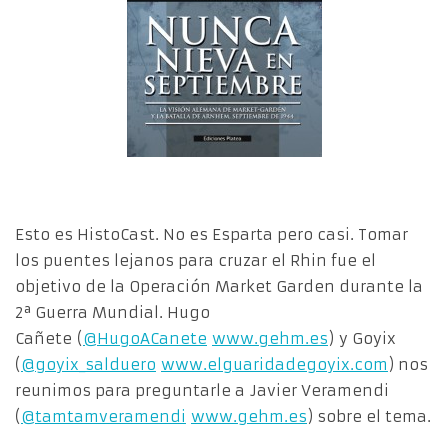
Esto es HistoCast. No es Esparta pero casi. Tomar
los puentes lejanos para cruzar el Rhin fue el
objetivo de la Operación Market Garden durante la
2ª Guerra Mundial. Hugo
Cañete (
@HugoACanete
www.gehm.es
) y Goyix
(
@goyix_salduero
www.elguaridadegoyix.com
) nos
reunimos para preguntarle a Javier Veramendi
(
@tamtamveramendi
www.gehm.es
) sobre el tema.