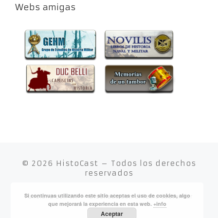
Webs amigas
© 2026
HistoCast
– Todos los derechos
reservados
Si continuas utilizando este sitio aceptas el uso de cookies, algo
Funciona con
WP
– Diseñado con el
Tema Customizr
que mejorará la experiencia en esta web.
+info
Aceptar