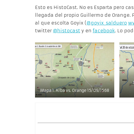
Esto es HistoCast. No es Esparta pero ca
llegada del propio Guillermo de Orange.
al que escolta Goyix (
@goyix_salduero
ww
twitter
@histocast
y en
facebook
. Lo po
Mapa 1. Alba vs. Orange 15/09/1568