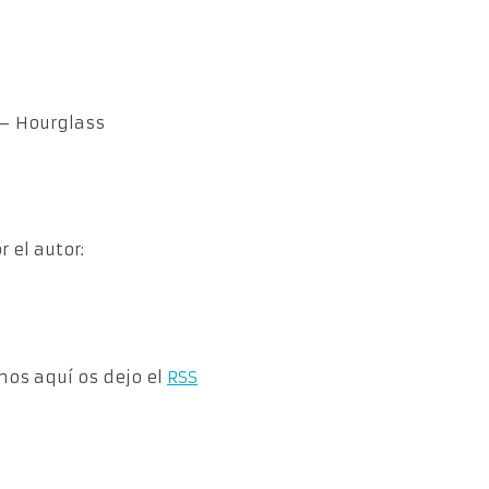
 – Hourglass
 el autor:
rnos aquí os dejo el
RSS