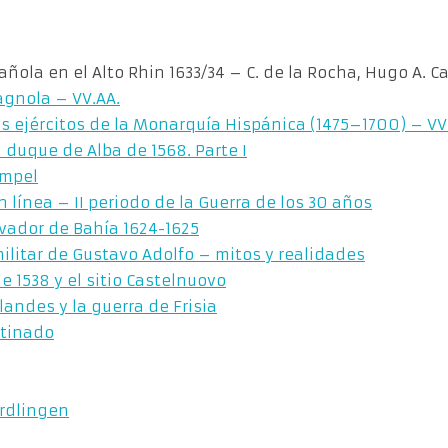
añola en el Alto Rhin 1633/34 – C. de la Rocha, Hugo A. C
agnola – VV.AA.
os ejércitos de la Monarquía Hispánica (1475–1700) – VV
 duque de Alba de 1568. Parte I
Empel
n línea – II periodo de la Guerra de los 30 años
lvador de Bahía 1624-1625
militar de Gustavo Adolfo – mitos y realidades
e 1538 y el sitio Castelnuovo
landes y la guerra de Frisia
atinado
ordlingen