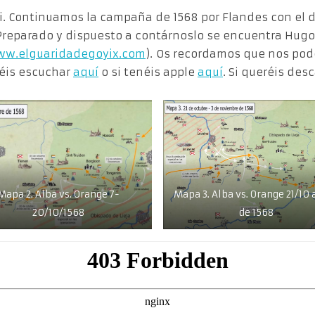
si. Continuamos la campaña de 1568 por Flandes con el d
 Preparado y dispuesto a contárnoslo se encuentra Hugo
w.elguaridadegoyix.com
). Os recordamos que nos podé
déis escuchar
aquí
o si tenéis apple
aquí
. Si queréis de
Mapa 2. Alba vs. Orange 7-
Mapa 3. Alba vs. Orange 21/10 a
20/10/1568
de 1568