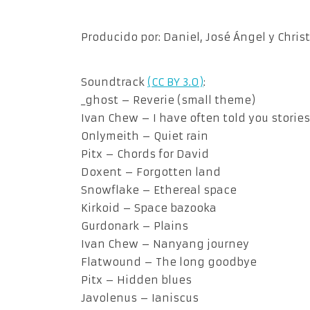
Producido por: Daniel, José Ángel y Christ
Soundtrack
(CC BY 3.0)
:
_ghost – Reverie (small theme)
Ivan Chew – I have often told you stories
Onlymeith – Quiet rain
Pitx – Chords for David
Doxent – Forgotten land
Snowflake – Ethereal space
Kirkoid – Space bazooka
Gurdonark – Plains
Ivan Chew – Nanyang journey
Flatwound – The long goodbye
Pitx – Hidden blues
Javolenus – Ianiscus