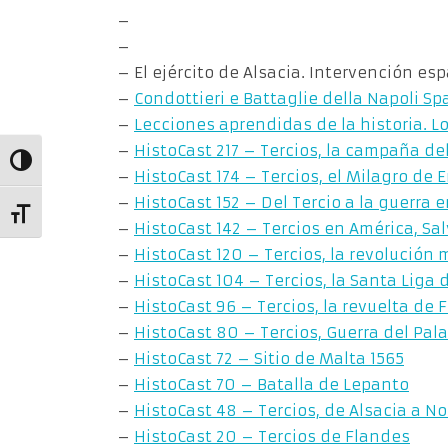
–
–
– El ejército de Alsacia. Intervención esp
–
Condottieri e Battaglie della Napoli Sp
–
Lecciones aprendidas de la historia. L
–
HistoCast 217 – Tercios, la campaña del
Alternar alto contraste
–
HistoCast 174 – Tercios, el Milagro de 
–
HistoCast 152 – Del Tercio a la guerra e
Alternar tamaño de letra
–
HistoCast 142 – Tercios en América, Sa
–
HistoCast 120 – Tercios, la revolución 
–
HistoCast 104 – Tercios, la Santa Liga d
–
HistoCast 96 – Tercios, la revuelta de F
–
HistoCast 80 – Tercios, Guerra del Pal
–
HistoCast 72 – Sitio de Malta 1565
–
HistoCast 70 – Batalla de Lepanto
–
HistoCast 48 – Tercios, de Alsacia a N
–
HistoCast 20 – Tercios de Flandes