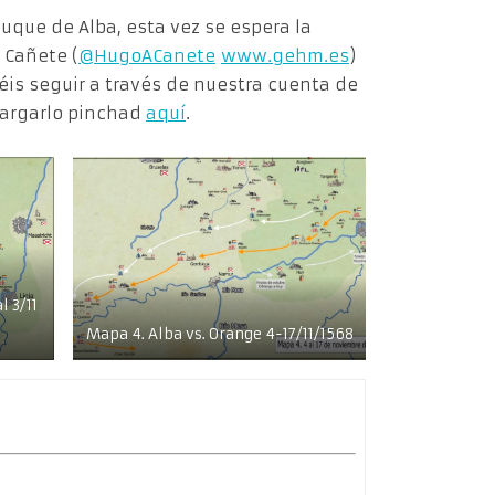
uque de Alba, esta vez se espera la
 Cañete (
@HugoACanete
www.gehm.es
)
is seguir a través de nuestra cuenta de
scargarlo pinchad
aquí
.
l 3/11
Mapa 4. Alba vs. Orange 4-17/11/1568