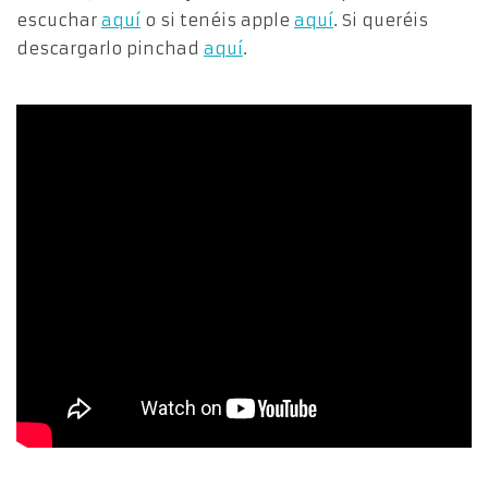
escuchar
aquí
o si tenéis apple
aquí
. Si queréis
descargarlo pinchad
aquí
.