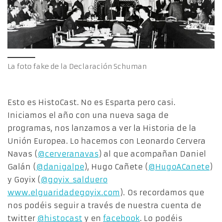
La foto fake de la Declaración Schuman
Esto es HistoCast. No es Esparta pero casi.
Iniciamos el año con una nueva saga de
programas, nos lanzamos a ver la Historia de la
Unión Europea. Lo hacemos con Leonardo Cervera
Navas (
@cerveranavas
) al que acompañan Daniel
Galán (
@danigalpe
), Hugo Cañete (
@HugoACanete
)
y Goyix (
@goyix_salduero
www.elguaridadegoyix.com
). Os recordamos que
nos podéis seguir a través de nuestra cuenta de
twitter
@histocast
y en
facebook
. Lo podéis