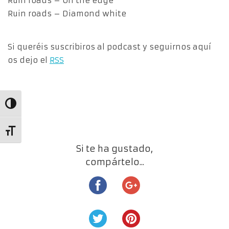
Ruin roads – On the edge
Ruin roads – Diamond white
Si queréis suscribiros al podcast y seguirnos aquí
os dejo el
RSS
Alternar alto contraste
Alternar tamaño de letra
Si te ha gustado,
compártelo...