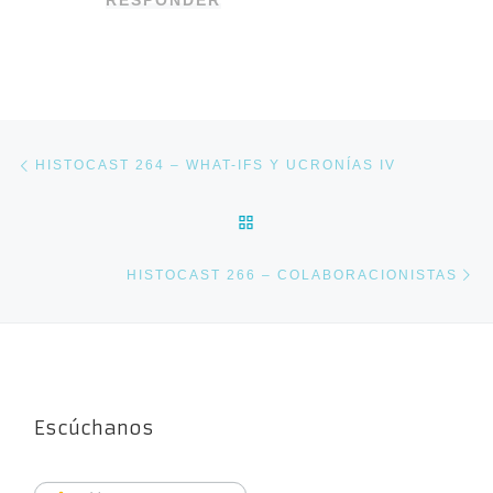
Navegación de entradas
Entrada anterior
HISTOCAST 264 – WHAT-IFS Y UCRONÍAS IV
VOLVER A LA LISTA DE E
En
HISTOCAST 266 – COLABORACIONISTAS
Escúchanos