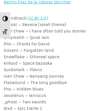
Benito Díaz de la Cebosa Sánchez
Soundtrack
(CC BY 3.0)
:
Alternar alto contraste
_ghost – Reverie (small theme)
Ivan Chew – I have often told you stories
Alternar tamaño de letra
Onlymeith – Quiet rain
Pitx – Chords for David
Doxent – Forgotten land
Snowflake – Ethereal space
Kirkoid – Space bazooka
Gurdonark – Plains
Ivan Chew – Nanyang journey
Flatwound – The long goodbye
Pitx – Hidden blues
Javolenus – Ianiscus
_ghost – Two swords
Alxd – Epic trailer 2