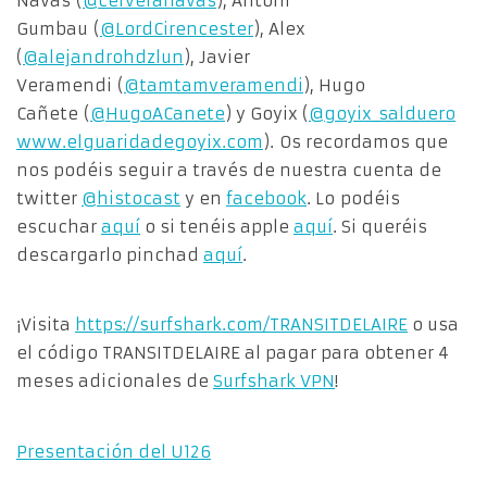
Navas (
@cerveranavas
), Antoni
Gumbau (
@LordCirencester
), Alex
(
@alejandrohdzlun
), Javier
Veramendi (
@tamtamveramendi
), Hugo
Cañete (
@HugoACanete
) y Goyix (
@goyix_salduero
www.elguaridadegoyix.com
). Os recordamos que
nos podéis seguir a través de nuestra cuenta de
twitter
@histocast
y en
facebook
. Lo podéis
escuchar
aquí
o si tenéis apple
aquí
. Si queréis
descargarlo pinchad
aquí
.
¡Visita
https://surfshark.com/TRANSITDELAIRE
o usa
el código TRANSITDELAIRE al pagar para obtener 4
meses adicionales de
Surfshark VPN
!
Presentación del U126