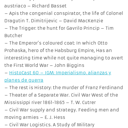
austriaco – Richard Basset
– Apis the congenial conspirator, the life of Colonel
Dragutin T. Dimitrijevic – David MacKenzie
– The Trigger: the hunt for Gavrilo Princip – Tim
Butcher
– The Emperor’s coloured coat: In which Otto
Prohaska, hero of the Habsburg Empire, Has an
interesting time while not quite managing to avert
the First World War – John Biggins
–
HistoCast 60 – IGM: Imperialismo, alianzas y
planes de guerra
– The rest is History: the murder of Franz Ferdinand
– Theater of a Separate War. Civil War West of the
Mississippi river 1861-1865 – T. W. Cutrer
– Civil War supply and strategy. Feeding men and
moving armies – E. J. Hess
– Civil War Logistics. A Study of Military