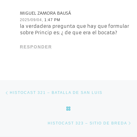
MIGUEL ZAMORA BAUSÁ
2025/09/04,
1:47 PM
la verdadera pregunta que hay que formular
sobre Princip es: ¿ de que era el bocata?
RESPONDER
Navegación de entradas
Entrada anterior
HISTOCAST 321 – BATALLA DE SAN LUIS
VOLVER A LA LISTA DE E
En
HISTOCAST 323 – SITIO DE BREDA