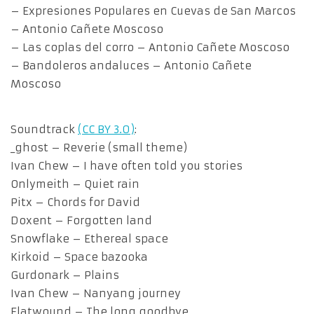
– Expresiones Populares en Cuevas de San Marcos
– Antonio Cañete Moscoso
– Las coplas del corro – Antonio Cañete Moscoso
– Bandoleros andaluces – Antonio Cañete
Moscoso
Soundtrack
(CC BY 3.0)
:
_ghost – Reverie (small theme)
Ivan Chew – I have often told you stories
Onlymeith – Quiet rain
Pitx – Chords for David
Doxent – Forgotten land
Snowflake – Ethereal space
Kirkoid – Space bazooka
Gurdonark – Plains
Ivan Chew – Nanyang journey
Flatwound – The long goodbye