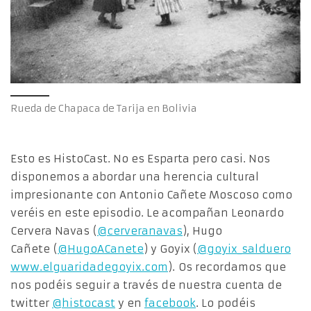
Rueda de Chapaca de Tarija en Bolivia
Esto es HistoCast. No es Esparta pero casi. Nos
disponemos a abordar una herencia cultural
impresionante con Antonio Cañete Moscoso como
veréis en este episodio. Le acompañan Leonardo
Cervera Navas (
@cerveranavas
), Hugo
Cañete (
@HugoACanete
) y Goyix (
@goyix_salduero
www.elguaridadegoyix.com
). Os recordamos que
nos podéis seguir a través de nuestra cuenta de
twitter
@histocast
y en
facebook
. Lo podéis