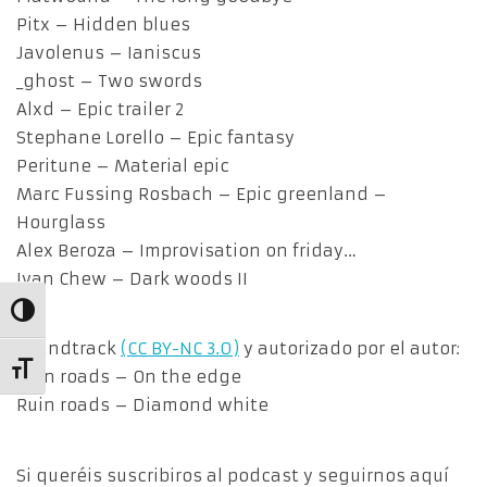
Pitx – Hidden blues
Javolenus – Ianiscus
_ghost – Two swords
Alxd – Epic trailer 2
Stephane Lorello – Epic fantasy
Peritune – Material epic
Marc Fussing Rosbach – Epic greenland –
Hourglass
Alex Beroza – Improvisation on friday…
Ivan Chew – Dark woods II
Alternar alto contraste
Soundtrack
(CC BY-NC 3.0)
y autorizado por el autor:
Alternar tamaño de letra
Ruin roads – On the edge
Ruin roads – Diamond white
Si queréis suscribiros al podcast y seguirnos aquí