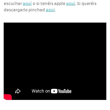
escuchar
aquí
o si tenéis apple
aquí
. Si queréis
descargarlo pinchad
aquí
.