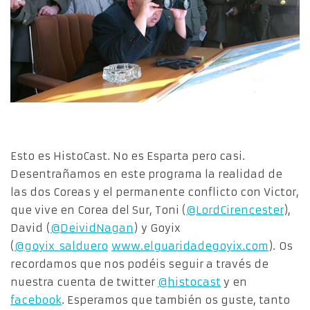
Esto es HistoCast. No es Esparta pero casi.
Desentrañamos en este programa la realidad de
las dos Coreas y el permanente conflicto con Victor,
que vive en Corea del Sur, Toni (
@LordCirencester
),
David (
@DeividNagan
) y Goyix
(
@goyix_salduero
www.elguaridadegoyix.com
). Os
recordamos que nos podéis seguir a través de
nuestra cuenta de twitter
@histocast
y en
facebook
. Esperamos que también os guste, tanto