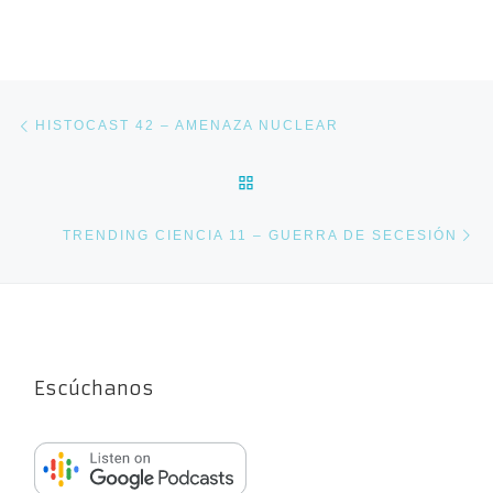
Navegación de entradas
Entrada anterior
HISTOCAST 42 – AMENAZA NUCLEAR
VOLVER A LA LISTA DE E
En
TRENDING CIENCIA 11 – GUERRA DE SECESIÓN
Escúchanos