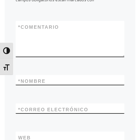
campos obligatorios están marcados con
*
*
COMENTARIO
Alternar alto contraste
Alternar tamaño de letra
*
NOMBRE
*
CORREO ELECTRÓNICO
WEB