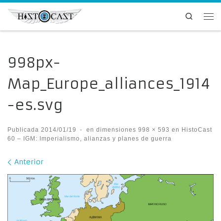
Saltar al contenido
Search
Me
998px-
Map_Europe_alliances_1914
-es.svg
Publicada
2014/01/19
-
en dimensiones
998 × 593
en
HistoCast
60 – IGM: Imperialismo, alianzas y planes de guerra
Navegación de imágenes
Anterior