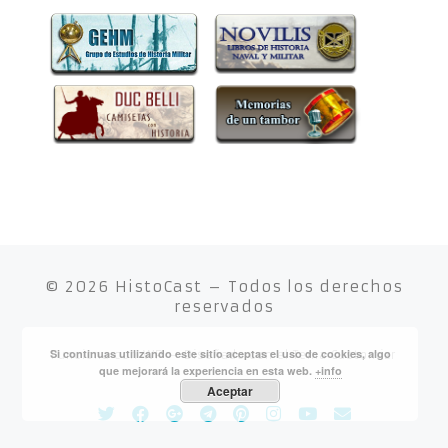
© 2026
HistoCast
– Todos los derechos
reservados
Si continuas utilizando este sitio aceptas el uso de cookies, algo
Funciona con
WP
– Diseñado con el
Tema Customizr
que mejorará la experiencia en esta web.
+info
Aceptar