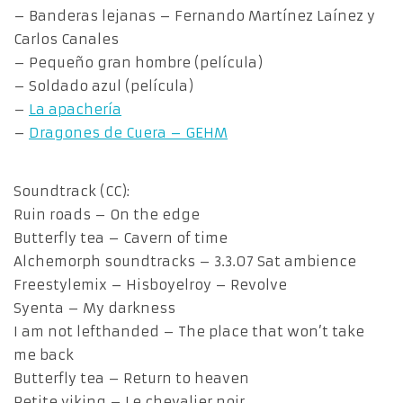
– Banderas lejanas – Fernando Martínez Laínez y
Carlos Canales
– Pequeño gran hombre (película)
– Soldado azul (película)
–
La apachería
–
Dragones de Cuera – GEHM
Soundtrack (CC):
Ruin roads – On the edge
Butterfly tea – Cavern of time
Alchemorph soundtracks – 3.3.07 Sat ambience
Freestylemix – Hisboyelroy – Revolve
Syenta – My darkness
I am not lefthanded – The place that won’t take
me back
Butterfly tea – Return to heaven
Petite viking – Le chevalier noir