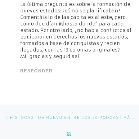
La última pregunta es sobre la formación de
nuevos estados: ¿cómo se planificaban?
Comentáis lo de las capitales al este, pero
cómo decidían @hasta donde” para cada
estado. Por otro lado, ¿no había conflictos al
equiparar en derechos los nuevos estados,
formados a base de conquistas y recien
llegados, con las 13 colonias originales?
Mil gracias y seguid así
RESPONDER
Navegación de entradas
Entrada anterior
HISTOCAST DE NUEVO ENTRE LOS 20 PODCAST MÁS VOTADOS POR LOS OYENTES EN ASESPOD
VOLVER A LA LISTA DE E