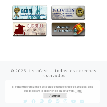
© 2026
HistoCast
– Todos los derechos
reservados
Si continuas utilizando este sitio aceptas el uso de cookies, algo
Funciona con
WP
– Diseñado con el
Tema Customizr
que mejorará la experiencia en esta web.
+info
Aceptar