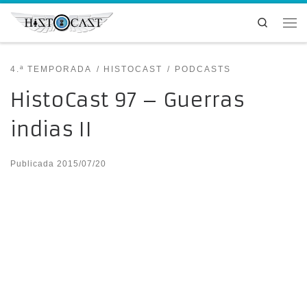
Saltar al contenido
Search
Me
4.ª TEMPORADA
HISTOCAST
PODCASTS
HistoCast 97 – Guerras
indias II
Publicada
2015/07/20