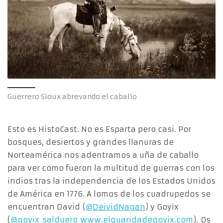
Guerrero Sioux abrevando el caballo
Esto es HistoCast. No es Esparta pero casi. Por
bosques, desiertos y grandes llanuras de
Norteamérica nos adentramos a uña de caballo
para ver como fueron la multitud de guerras con los
indios tras la independencia de los Estados Unidos
de América en 1776. A lomos de los cuadrupedos se
encuentran David (
@DeividNagan
) y Goyix
(
@goyix_salduero
www.elguaridadegoyix.com
). Os