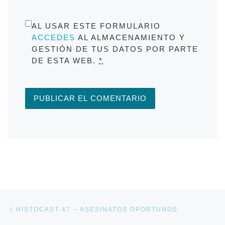
AL USAR ESTE FORMULARIO
ACCEDES
AL ALMACENAMIENTO Y
GESTIÓN DE TUS DATOS POR PARTE
DE ESTA WEB.
*
Navegación de entradas
Entrada anterior
HISTOCAST 47 – ASESINATOS OPORTUNOS