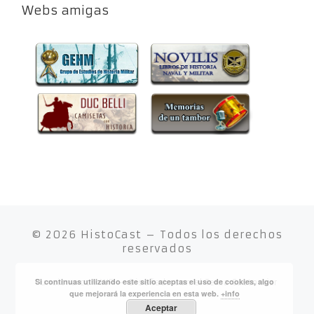
Webs amigas
© 2026
HistoCast
– Todos los derechos
reservados
Si continuas utilizando este sitio aceptas el uso de cookies, algo
Funciona con
WP
– Diseñado con el
Tema Customizr
que mejorará la experiencia en esta web.
+info
Aceptar