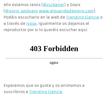
ello estamos Jesús (
@vuckaner
) y Goyix
(
@goyix_salduero
www.elguaridadegoyix.com
).
Podéis escucharlo en la web de
Trending Ciencia
o
a través de
Ivoox
. Igualmente os dejamos el
reproductor por si lo queréis escuchar aquí:
Esperamos que os guste y os animamos a
suscribiros a
Trending Ciencia
.