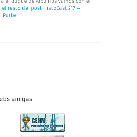
ega el duque de Alba nos vamos con él
 el resto del post
HistoCast 217 –
 Parte I
ebs amigas