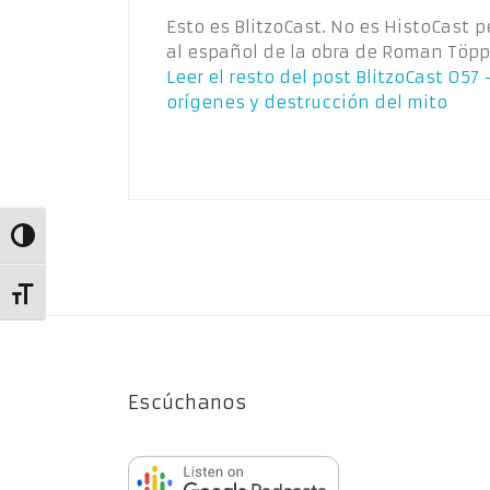
Esto es BlitzoCast. No es HistoCast 
al español de la obra de Roman Töppe
Leer el resto del post
BlitzoCast 057 –
orígenes y destrucción del mito
Alternar alto contraste
Alternar tamaño de letra
Escúchanos