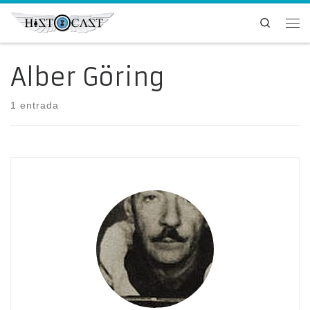
Saltar al contenido
Search
Me
Alber Göring
1 entrada