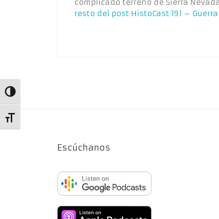
complicado terreno de Sierra Nevada
resto del post
HistoCast 191 – Guerra 
Alternar alto contraste
Alternar tamaño de letra
Escúchanos