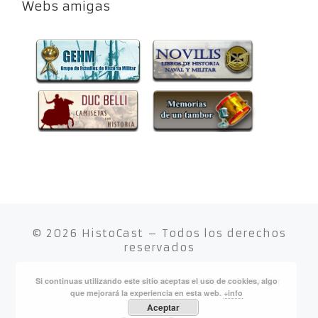
Webs amigas
© 2026
HistoCast
– Todos los derechos
reservados
Si continuas utilizando este sitio aceptas el uso de cookies, algo
Funciona con
WP
– Diseñado con el
Tema Customizr
que mejorará la experiencia en esta web.
+info
Aceptar