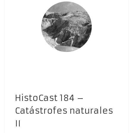
HistoCast 184 –
Catástrofes naturales
II