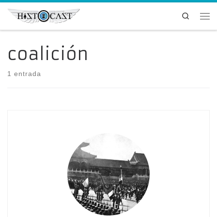
Saltar al contenido
Search
Me
coalición
1 entrada