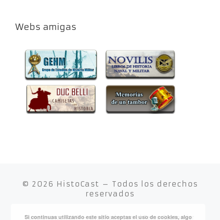
Webs amigas
© 2026
HistoCast
– Todos los derechos
reservados
Si continuas utilizando este sitio aceptas el uso de cookies, algo
Funciona con
WP
– Diseñado con el
Tema Customizr