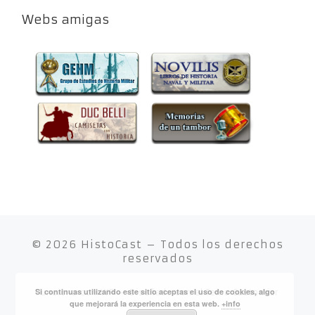
Webs amigas
© 2026
HistoCast
– Todos los derechos
reservados
Si continuas utilizando este sitio aceptas el uso de cookies, algo
Funciona con
WP
– Diseñado con el
Tema Customizr
que mejorará la experiencia en esta web.
+info