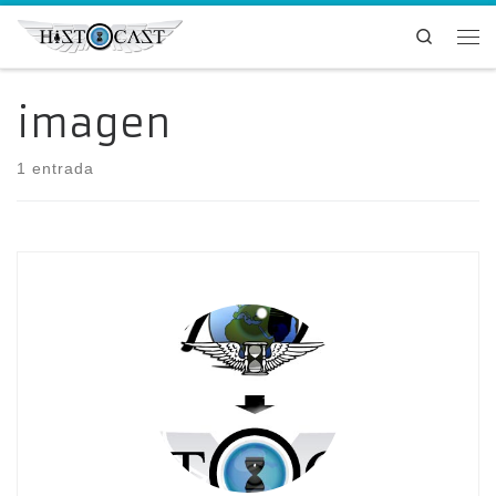
Saltar al contenido
Search
Me
imagen
1 entrada