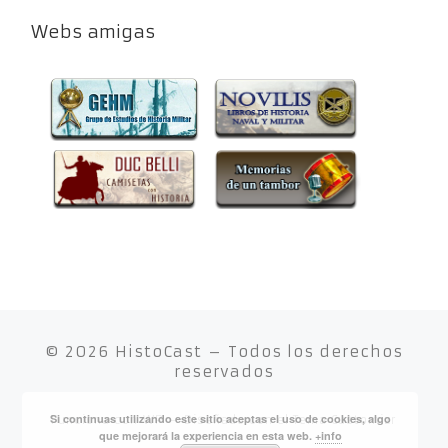
Webs amigas
© 2026
HistoCast
– Todos los derechos
reservados
Si continuas utilizando este sitio aceptas el uso de cookies, algo
Funciona con
WP
– Diseñado con el
Tema Customizr
que mejorará la experiencia en esta web.
+info