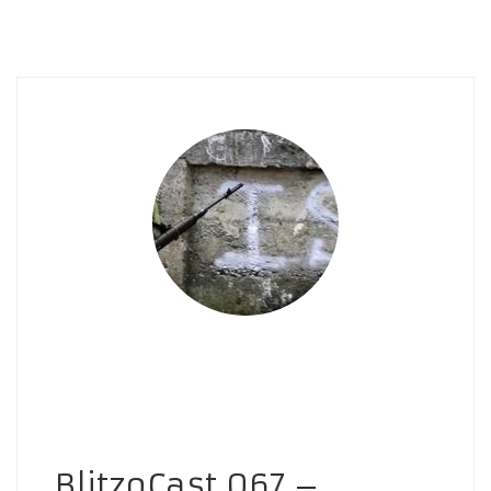
BlitzoCast 067 –