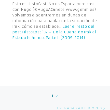
Esto es HistoCast. No es Esparta pero casi.
Con Hugo (@HugoACanete www.gehm.es)
volvemos a adentrarnos en dunas de
información para hablar de la situación de
Irak, cómo se establece…
Leer el resto del
post
HistoCast 137 – De la Guerra de Irak al
Estado Islámico. Parte II (2009-2014)
Navegación de entradas
1
2
En
ENTRADAS ANTERIORES