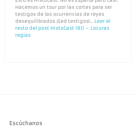
Esto es HistoCast. No es Esparta pero casi.
Hacemos un tour por las cortes para ser
testigos de las ocurrencias de reyes
desequilibrados ¡Sed testigos!…
Leer el
resto del post
HistoCast 180 – Locuras
regias
Escúchanos