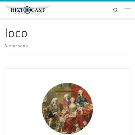
Saltar al contenido
Search
Me
loco
3 entradas