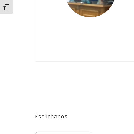
Alternar tamaño de letra
Escúchanos