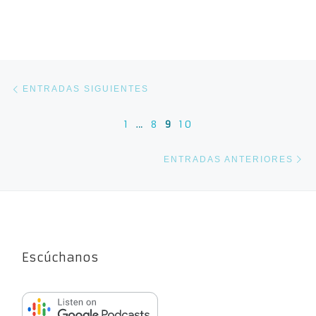
Navegación de entradas
Entradas siguientes
ENTRADAS SIGUIENTES
1
…
8
9
10
En
ENTRADAS ANTERIORES
Escúchanos