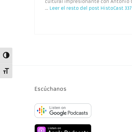
cultural impresionante con Antonio 
…
Leer el resto del post
HistoCast 337
Alternar alto contraste
Alternar tamaño de letra
Escúchanos