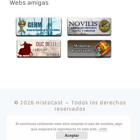
Webs amigas
© 2026
HistoCast
– Todos los derechos
reservados
Si continuas utilizando este sitio aceptas el uso de cookies, algo
Funciona con
WP
– Diseñado con el
Tema Customizr
que mejorará la experiencia en esta web.
+info
Aceptar