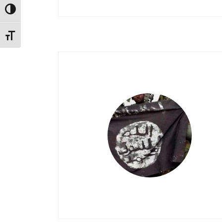
Alternar alto contraste
Alternar tamaño de letra