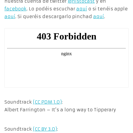
nuestra cuenta de twitter
@histocast
y en
facebook
. Lo podéis escuchar
aquí
o si tenéis apple
aquí
. Si queréis descargarlo pinchad
aquí
.
Soundtrack
(CC PDM 1.0)
:
Albert Farrington – It’s a long way to Tipperary
Soundtrack
(CC BY 3.0)
: