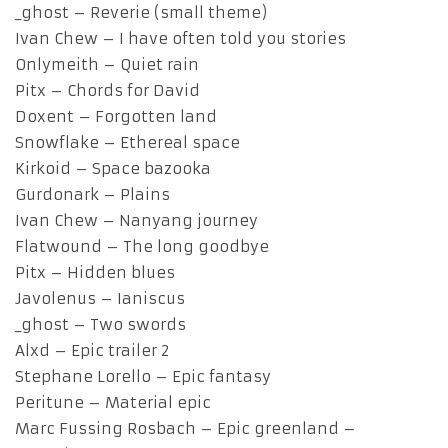
_ghost – Reverie (small theme)
Ivan Chew – I have often told you stories
Onlymeith – Quiet rain
Pitx – Chords for David
Doxent – Forgotten land
Snowflake – Ethereal space
Kirkoid – Space bazooka
Gurdonark – Plains
Ivan Chew – Nanyang journey
Flatwound – The long goodbye
Pitx – Hidden blues
Javolenus – Ianiscus
_ghost – Two swords
Alxd – Epic trailer 2
Stephane Lorello – Epic fantasy
Peritune – Material epic
Marc Fussing Rosbach – Epic greenland –